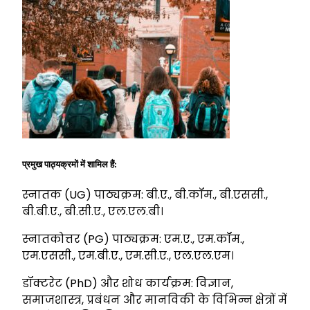
प्रमुख पाठ्यक्रमों में शामिल हैं:
स्नातक (UG) पाठ्यक्रम: बी.ए., बी.कॉम., बी.एससी.,
बी.बी.ए., बी.सी.ए., एल.एल.बी।
स्नातकोत्तर (PG) पाठ्यक्रम: एम.ए., एम.कॉम.,
एम.एससी., एम.बी.ए., एम.सी.ए., एल.एल.एम।
डॉक्टरेट (PhD) और शोध कार्यक्रम: विज्ञान,
समाजशास्त्र, प्रबंधन और मानविकी के विभिन्न क्षेत्रों में