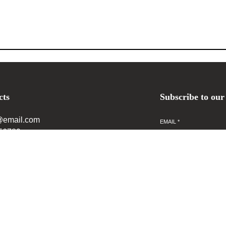
cts
Subscribe to our
@email.com
EMAIL
*
56789
s
X
TikTok