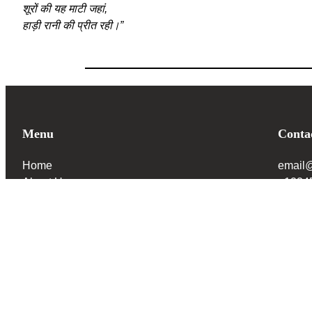
शूरों की यह माटी जहां,
हाड़ी रानी की प्रीत रही।”
Menu
Conta
Home
email
About Us
+1234
Gallery
Social
Reviews
Faq
Facebook
Instagram
Contact Us
Traditional Food
Tickets And Packages